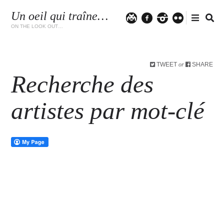
Un oeil qui traîne…
Twitter
facebook
instagram
flickr
ON THE LOOK OUT…
TWEET
SHARE
or
Recherche des
artistes par mot-clé