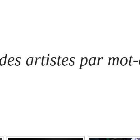
ARTISTES
LES ÉVÈNEMENTS
LES GALERIES
GRAFFITIS
STRE
@ N
es artistes par mot-