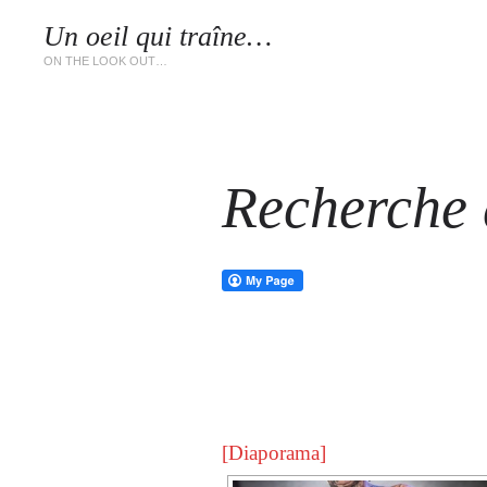
Un oeil qui traîne…
LES 
ON THE LOOK OUT…
Recherche d
[Diaporama]