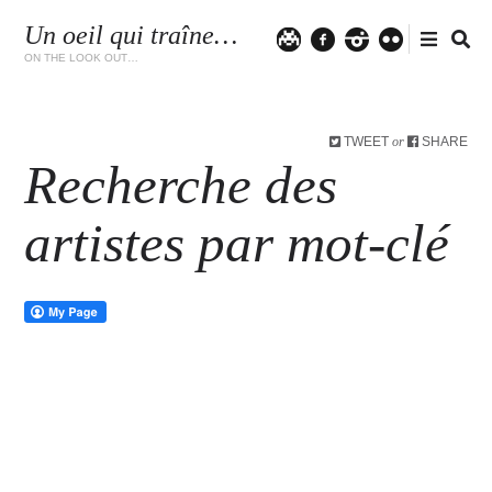
Un oeil qui traîne…
Twitter
facebook
instagram
flickr
ON THE LOOK OUT…
TWEET
SHARE
or
Recherche des
artistes par mot-clé