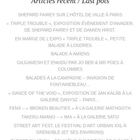
Articles récent / Last pots
SHEPARD FAIREY SUR L’HÔTEL DE VILLE À PARIS
« TRIPLE TROUBLE », EXPOSITION ÉVÈNEMENT D’INVADER,
DE SHEPARD FAIREY ET DE DAMIEN HIRST.
EN MARGE DE L’EXPO « TRIPLE TROUBLE », PETITE
BALADE À LONDRES
BALADE À AMIENS
GILGAMESH ET ENKIDU PAR JO BER & MR POES À
COLOMBES
BALADES À LA CAMPAGNE – INVASION DE
FONTAINEBLEAU…
« DANCE OF THE VOID », EXPOSITION DE JAN KALÁB À LA
GALERIE DANYSZ – PARIS…
FENX – « BROKEN BEAUTIES » À LA GALERIE MATHGOTH
TAKERU AMANO – « IMA » À LA GALERIE SATO
STREET ART FEST, LE FESTIVAL D’ART URBAIN XXL À
GRENOBLE (ET SES ENVIRONS)