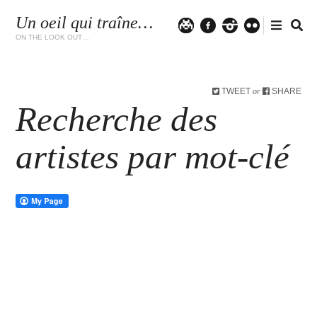
Un oeil qui traîne…
Twitter
facebook
instagram
flickr
ON THE LOOK OUT…
TWEET
SHARE
or
Recherche des
artistes par mot-clé