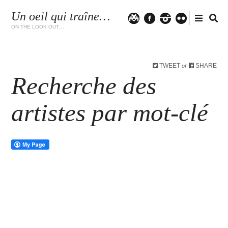
Un oeil qui traîne…
Twitter
facebook
instagram
flickr
ON THE LOOK OUT…
TWEET
SHARE
or
Recherche des
artistes par mot-clé