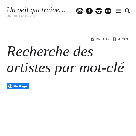
Un oeil qui traîne…
Twitter
facebook
instagram
flickr
ON THE LOOK OUT…
TWEET
SHARE
or
Recherche des
artistes par mot-clé