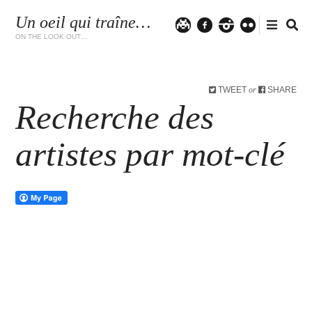
Un oeil qui traîne…
Twitter
facebook
instagram
flickr
ON THE LOOK OUT…
TWEET
SHARE
or
Recherche des
artistes par mot-clé