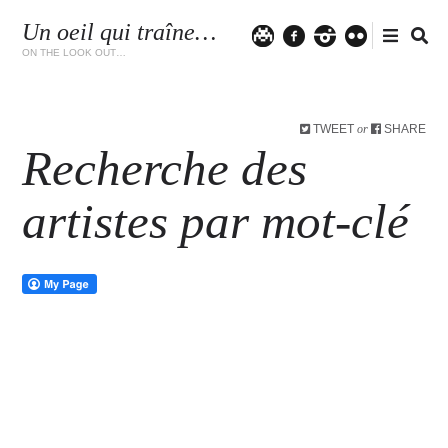
Un oeil qui traîne…
Twitter
facebook
instagram
flickr
ON THE LOOK OUT…
TWEET
SHARE
or
Recherche des
artistes par mot-clé