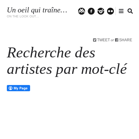
Un oeil qui traîne…
Twitter
facebook
instagram
flickr
ON THE LOOK OUT…
TWEET
SHARE
or
Recherche des
artistes par mot-clé