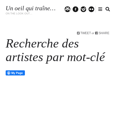
Un oeil qui traîne…
Twitter
facebook
instagram
flickr
ON THE LOOK OUT…
TWEET
SHARE
or
Recherche des
artistes par mot-clé