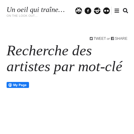
Un oeil qui traîne…
Twitter
facebook
instagram
flickr
ON THE LOOK OUT…
TWEET
SHARE
or
Recherche des
artistes par mot-clé