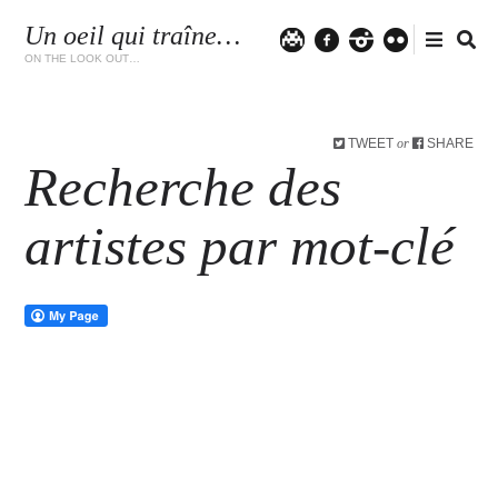
Un oeil qui traîne…
Twitter
facebook
instagram
flickr
ON THE LOOK OUT…
TWEET
SHARE
or
Recherche des
artistes par mot-clé