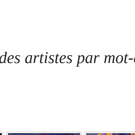
ARTISTES
LES ÉVÈNEMENTS
LES GALERIES
GRAFFITIS
STRE
@ N
es artistes par mot-