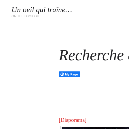
Un oeil qui traîne…
LES 
ON THE LOOK OUT…
Recherche d
[Diaporama]