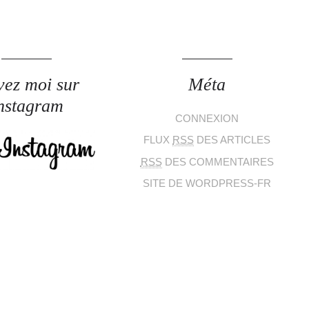
vez moi sur
Méta
nstagram
CONNEXION
FLUX
RSS
DES ARTICLES
RSS
DES COMMENTAIRES
SITE DE WORDPRESS-FR