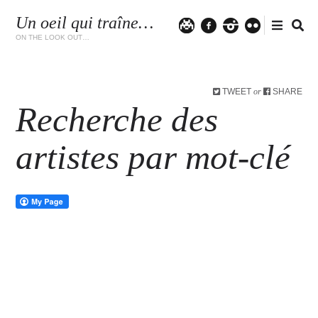
Un oeil qui traîne…
Twitter
facebook
instagram
flickr
ON THE LOOK OUT…
TWEET
SHARE
or
Recherche des
artistes par mot-clé