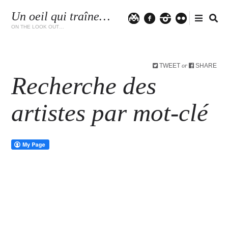
Un oeil qui traîne…
Twitter
facebook
instagram
flickr
ON THE LOOK OUT…
TWEET
SHARE
or
Recherche des
artistes par mot-clé