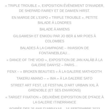
« TRIPLE TROUBLE », EXPOSITION ÉVÈNEMENT D’INVADER,
DE SHEPARD FAIREY ET DE DAMIEN HIRST.
EN MARGE DE L’EXPO « TRIPLE TROUBLE », PETITE
BALADE À LONDRES
BALADE À AMIENS
GILGAMESH ET ENKIDU PAR JO BER & MR POES À
COLOMBES
BALADES À LA CAMPAGNE – INVASION DE
FONTAINEBLEAU…
« DANCE OF THE VOID », EXPOSITION DE JAN KALÁB À LA
GALERIE DANYSZ – PARIS…
FENX – « BROKEN BEAUTIES » À LA GALERIE MATHGOTH
TAKERU AMANO – « IMA » À LA GALERIE SATO
STREET ART FEST, LE FESTIVAL D’ART URBAIN XXL À
GRENOBLE (ET SES ENVIRONS)
« TARGET FIXATION » DEUXIÈME EXPOSITION DE D*FACE À
LA GALERIE ITINERRANCE
SOIRÉE DES 25 ANS D’ABRAXAS – 16 SEPTEMBRE 2023