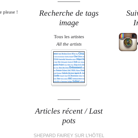
Recherche de tags
Sui
e please !
image
I
Tous les artistes
All the artists
Articles récent / Last
pots
SHEPARD FAIREY SUR L’HÔTEL