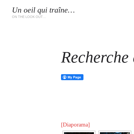
Un oeil qui traîne…
LES 
ON THE LOOK OUT…
Recherche d
[Diaporama]