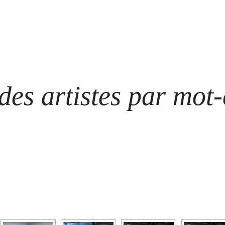
ARTISTES
LES ÉVÈNEMENTS
LES GALERIES
GRAFFITIS
STRE
@ N
es artistes par mot-