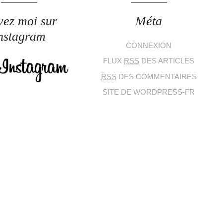
vez moi sur
Méta
nstagram
CONNEXION
FLUX
RSS
DES ARTICLES
RSS
DES COMMENTAIRES
SITE DE WORDPRESS-FR