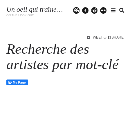
Un oeil qui traîne…
Twitter
facebook
instagram
flickr
ON THE LOOK OUT…
TWEET
SHARE
or
Recherche des
artistes par mot-clé