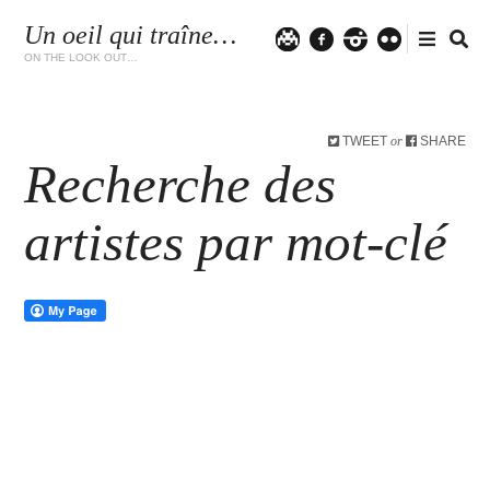
Un oeil qui traîne…
Twitter
facebook
instagram
flickr
ON THE LOOK OUT…
TWEET
SHARE
or
Recherche des
artistes par mot-clé