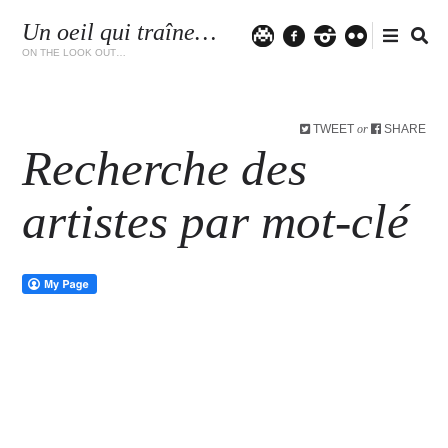
Un oeil qui traîne…
Twitter
facebook
instagram
flickr
ON THE LOOK OUT…
TWEET
SHARE
or
Recherche des
artistes par mot-clé