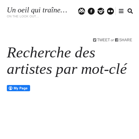
Un oeil qui traîne…
Twitter
facebook
instagram
flickr
ON THE LOOK OUT…
TWEET
SHARE
or
Recherche des
artistes par mot-clé