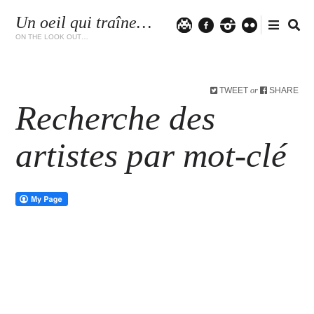
Un oeil qui traîne…
Twitter
facebook
instagram
flickr
ON THE LOOK OUT…
TWEET
SHARE
or
Recherche des
artistes par mot-clé