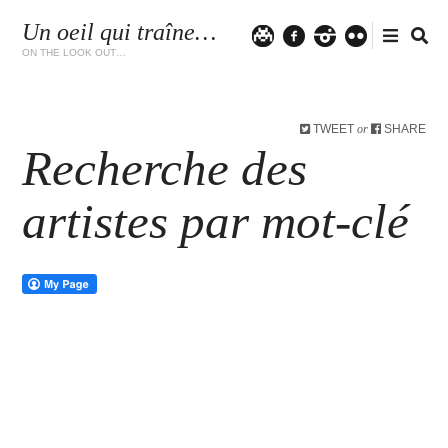
Un oeil qui traîne…
Twitter
facebook
instagram
flickr
ON THE LOOK OUT…
TWEET
SHARE
or
Recherche des
artistes par mot-clé