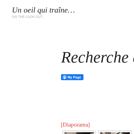
Un oeil qui traîne…
LES 
ON THE LOOK OUT…
Recherche d
[Diaporama]