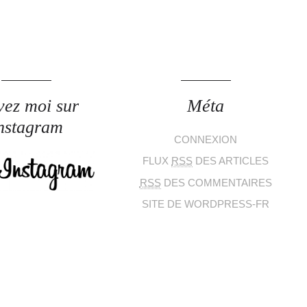
vez moi sur
Méta
nstagram
CONNEXION
FLUX
RSS
DES ARTICLES
RSS
DES COMMENTAIRES
SITE DE WORDPRESS-FR