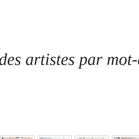
ARTISTES
LES ÉVÈNEMENTS
LES GALERIES
GRAFFITIS
STRE
@ N
es artistes par mot-