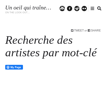
Un oeil qui traîne…
Twitter
facebook
instagram
flickr
ON THE LOOK OUT…
TWEET
SHARE
or
Recherche des
artistes par mot-clé