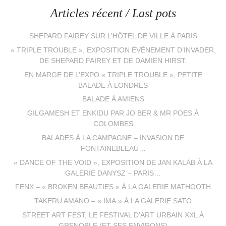
Articles récent / Last pots
SHEPARD FAIREY SUR L’HÔTEL DE VILLE À PARIS
« TRIPLE TROUBLE », EXPOSITION ÉVÈNEMENT D’INVADER,
DE SHEPARD FAIREY ET DE DAMIEN HIRST.
EN MARGE DE L’EXPO « TRIPLE TROUBLE », PETITE
BALADE À LONDRES
BALADE À AMIENS
GILGAMESH ET ENKIDU PAR JO BER & MR POES À
COLOMBES
BALADES À LA CAMPAGNE – INVASION DE
FONTAINEBLEAU…
« DANCE OF THE VOID », EXPOSITION DE JAN KALÁB À LA
GALERIE DANYSZ – PARIS…
FENX – « BROKEN BEAUTIES » À LA GALERIE MATHGOTH
TAKERU AMANO – « IMA » À LA GALERIE SATO
STREET ART FEST, LE FESTIVAL D’ART URBAIN XXL À
GRENOBLE (ET SES ENVIRONS)