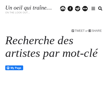
Un oeil qui traîne…
Twitter
facebook
instagram
flickr
ON THE LOOK OUT…
TWEET
SHARE
or
Recherche des
artistes par mot-clé