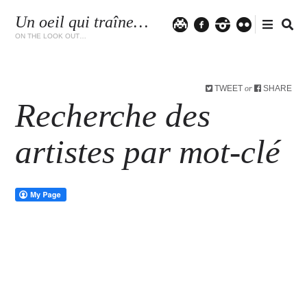
Un oeil qui traîne…
Twitter
facebook
instagram
flickr
ON THE LOOK OUT…
TWEET
SHARE
or
Recherche des
artistes par mot-clé