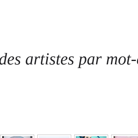
ARTISTES
LES ÉVÈNEMENTS
LES GALERIES
GRAFFITIS
STRE
@ N
es artistes par mot-