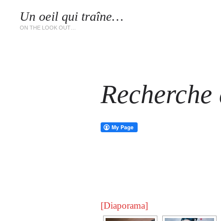
Un oeil qui traîne…
LES 
ON THE LOOK OUT…
Recherche d
[Diaporama]