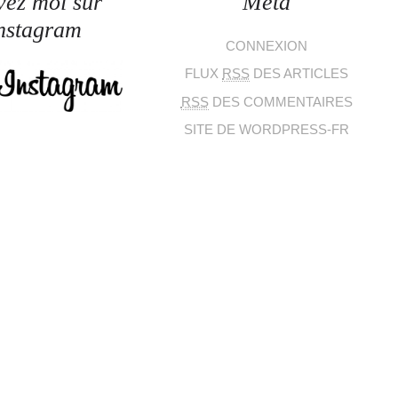
vez moi sur
Méta
nstagram
CONNEXION
FLUX
RSS
DES ARTICLES
RSS
DES COMMENTAIRES
SITE DE WORDPRESS-FR