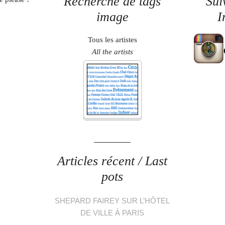
Recherche de tags
Sui
image
I
Tous les artistes
All the artists
Articles récent / Last
pots
SHEPARD FAIREY SUR L’HÔTEL
DE VILLE À PARIS