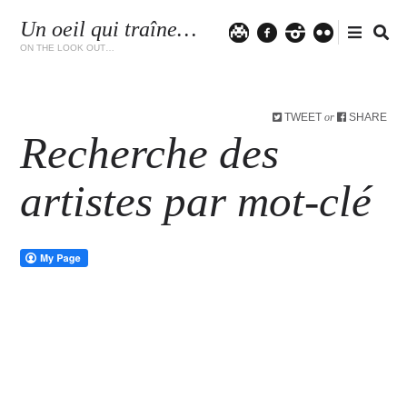
Un oeil qui traîne…
Twitter
facebook
instagram
flickr
ON THE LOOK OUT…
TWEET
SHARE
or
Recherche des
artistes par mot-clé