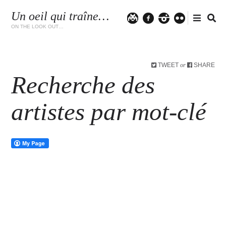
Un oeil qui traîne…
Twitter
facebook
instagram
flickr
ON THE LOOK OUT…
TWEET
SHARE
or
Recherche des
artistes par mot-clé