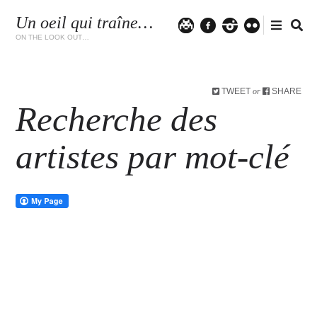
Un oeil qui traîne…
Twitter
facebook
instagram
flickr
ON THE LOOK OUT…
TWEET
SHARE
or
Recherche des
artistes par mot-clé