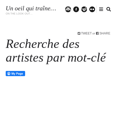
Un oeil qui traîne…
Twitter
facebook
instagram
flickr
ON THE LOOK OUT…
TWEET
SHARE
or
Recherche des
artistes par mot-clé