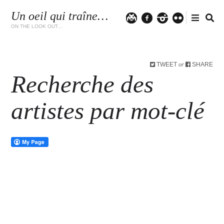
Un oeil qui traîne…
Twitter
facebook
instagram
flickr
ON THE LOOK OUT…
TWEET
SHARE
or
Recherche des
artistes par mot-clé