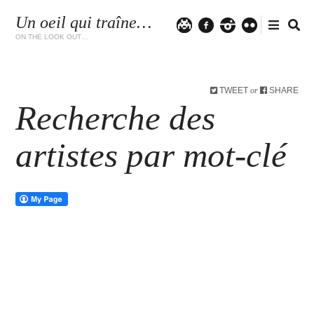
Un oeil qui traîne…
Twitter
facebook
instagram
flickr
ON THE LOOK OUT…
TWEET
SHARE
or
Recherche des
artistes par mot-clé