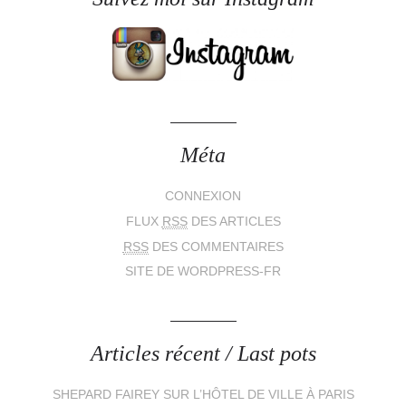
Méta
CONNEXION
FLUX
RSS
DES ARTICLES
RSS
DES COMMENTAIRES
SITE DE WORDPRESS-FR
Articles récent / Last pots
SHEPARD FAIREY SUR L’HÔTEL DE VILLE À PARIS