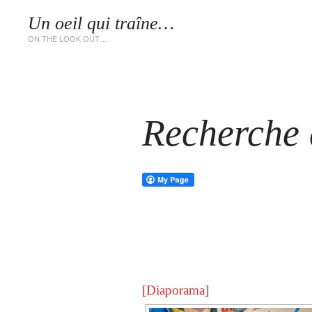
Un oeil qui traîne…
LES 
ON THE LOOK OUT…
Recherche d
[Diaporama]