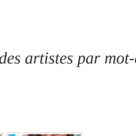
ARTISTES
LES ÉVÈNEMENTS
LES GALERIES
GRAFFITIS
STRE
@ N
es artistes par mot-