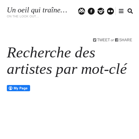
Un oeil qui traîne…
Twitter
facebook
instagram
flickr
ON THE LOOK OUT…
TWEET
SHARE
or
Recherche des
artistes par mot-clé