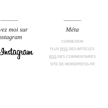
vez moi sur
Méta
nstagram
CONNEXION
FLUX
RSS
DES ARTICLES
RSS
DES COMMENTAIRES
SITE DE WORDPRESS-FR