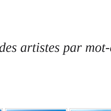
ARTISTES
LES ÉVÈNEMENTS
LES GALERIES
GRAFFITIS
STRE
@ N
es artistes par mot-