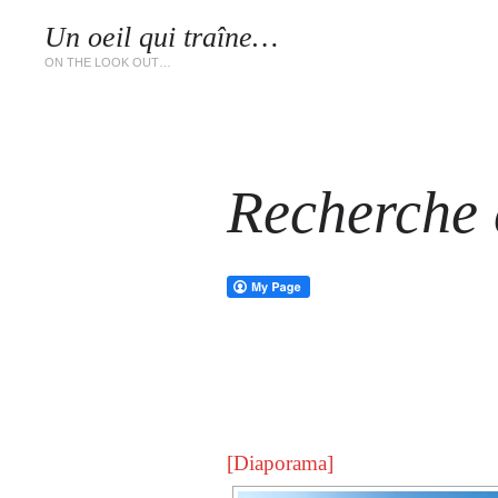
Un oeil qui traîne…
LES 
ON THE LOOK OUT…
Recherche d
[Diaporama]