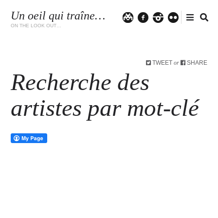
Un oeil qui traîne…
Twitter
facebook
instagram
flickr
ON THE LOOK OUT…
TWEET
SHARE
or
Recherche des
artistes par mot-clé