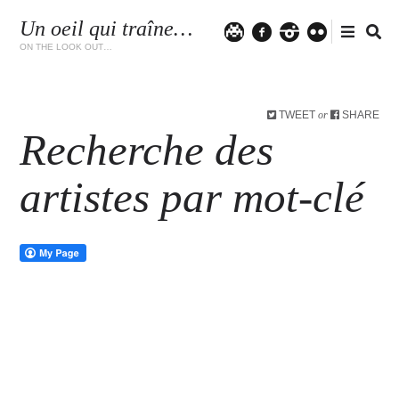
Un oeil qui traîne…
Twitter
facebook
instagram
flickr
ON THE LOOK OUT…
TWEET
SHARE
or
Recherche des
artistes par mot-clé