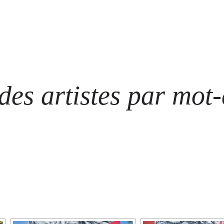
ARTISTES
LES ÉVÈNEMENTS
LES GALERIES
GRAFFITIS
STRE
@ N
es artistes par mot-