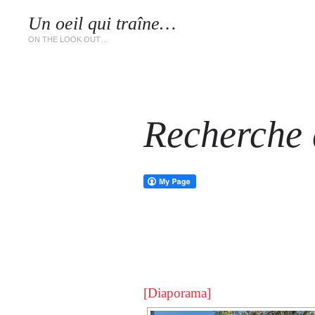
Un oeil qui traîne…
LES 
ON THE LOOK OUT…
Recherche d
[Diaporama]