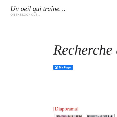
Un oeil qui traîne…
LES 
ON THE LOOK OUT…
Recherche d
[Diaporama]