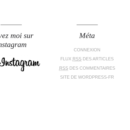
vez moi sur
Méta
nstagram
CONNEXION
FLUX
RSS
DES ARTICLES
RSS
DES COMMENTAIRES
SITE DE WORDPRESS-FR