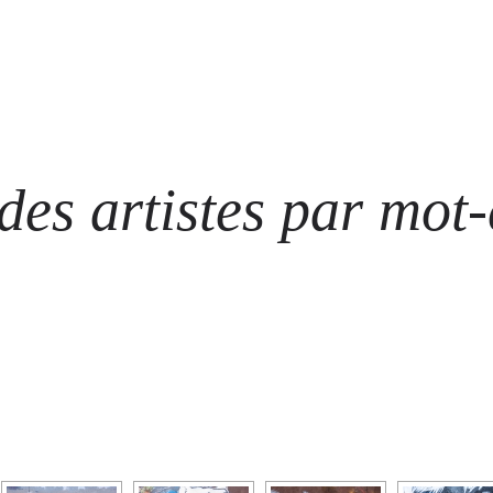
ARTISTES
LES ÉVÈNEMENTS
LES GALERIES
GRAFFITIS
STRE
@ N
es artistes par mot-