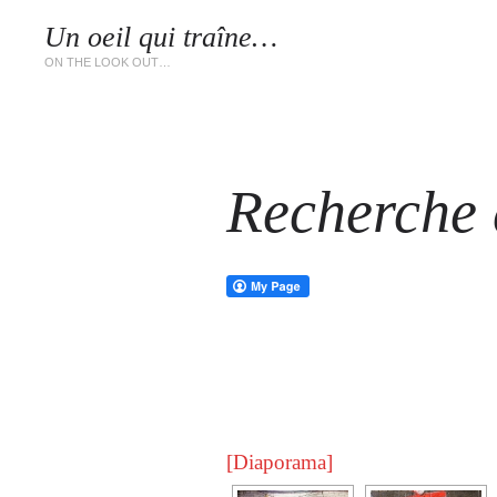
Un oeil qui traîne…
LES 
ON THE LOOK OUT…
Recherche d
[Diaporama]