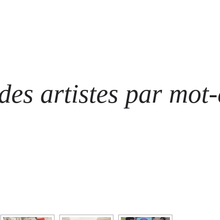
ARTISTES
LES ÉVÈNEMENTS
LES GALERIES
GRAFFITIS
STRE
@ N
es artistes par mot-