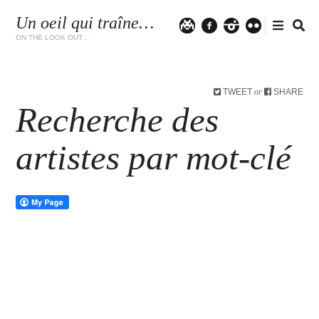
Un oeil qui traîne…
Twitter
facebook
instagram
flickr
ON THE LOOK OUT…
TWEET
SHARE
or
Recherche des
artistes par mot-clé