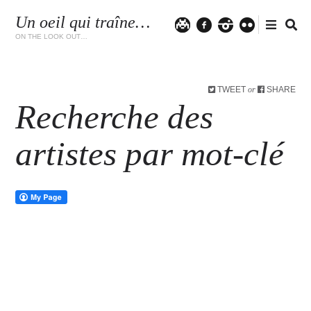
Un oeil qui traîne…
Twitter
facebook
instagram
flickr
ON THE LOOK OUT…
TWEET
SHARE
or
Recherche des
artistes par mot-clé