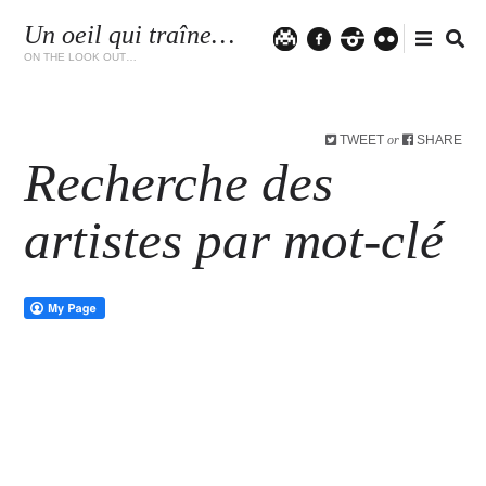
Un oeil qui traîne…
Twitter
facebook
instagram
flickr
ON THE LOOK OUT…
TWEET
SHARE
or
Recherche des
artistes par mot-clé