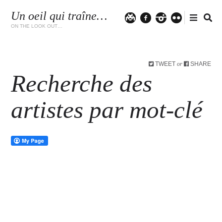
Un oeil qui traîne…
Twitter
facebook
instagram
flickr
ON THE LOOK OUT…
TWEET
SHARE
or
Recherche des
artistes par mot-clé