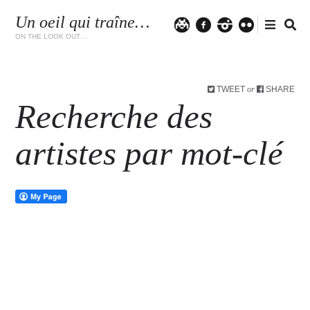
Un oeil qui traîne…
Twitter
facebook
instagram
flickr
ON THE LOOK OUT…
TWEET
SHARE
or
Recherche des
artistes par mot-clé