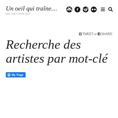
Un oeil qui traîne…
Twitter
facebook
instagram
flickr
ON THE LOOK OUT…
TWEET
SHARE
or
Recherche des
artistes par mot-clé