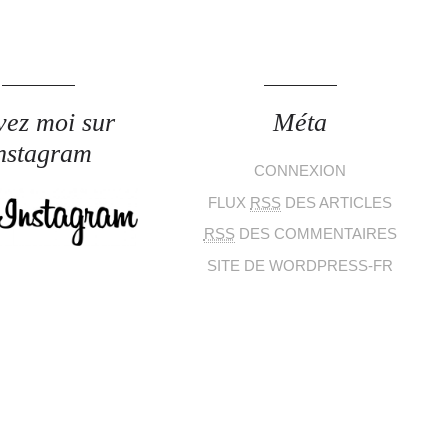
vez moi sur
Méta
nstagram
CONNEXION
FLUX
RSS
DES ARTICLES
RSS
DES COMMENTAIRES
SITE DE WORDPRESS-FR