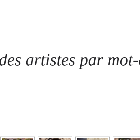
ARTISTES
LES ÉVÈNEMENTS
LES GALERIES
GRAFFITIS
STRE
@ N
es artistes par mot-