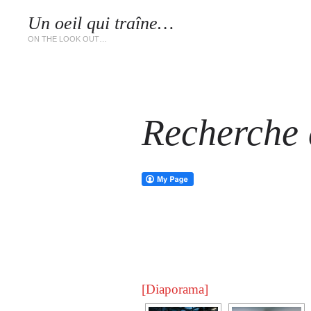
Un oeil qui traîne…
LES 
ON THE LOOK OUT…
Recherche d
[Diaporama]