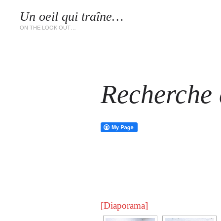
Un oeil qui traîne…
LES 
ON THE LOOK OUT…
Recherche d
[Diaporama]