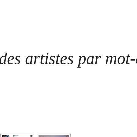
ARTISTES
LES ÉVÈNEMENTS
LES GALERIES
GRAFFITIS
STRE
@ N
es artistes par mot-