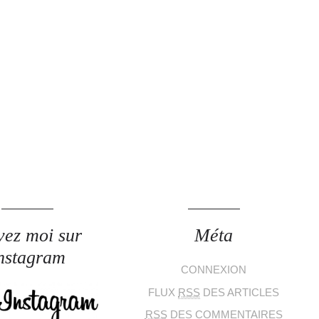
vez moi sur
Méta
nstagram
CONNEXION
FLUX
RSS
DES ARTICLES
RSS
DES COMMENTAIRES