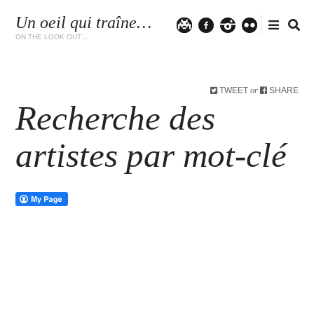
Un oeil qui traîne…
Twitter
facebook
instagram
flickr
ON THE LOOK OUT…
TWEET
SHARE
or
Recherche des
artistes par mot-clé